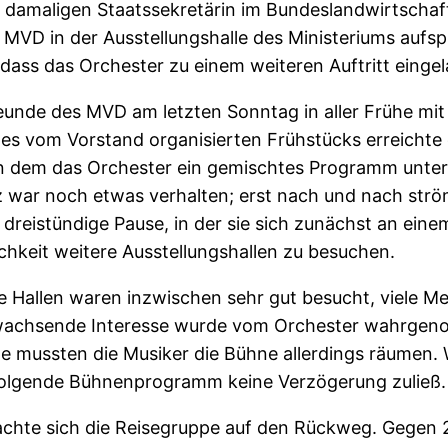
r damaligen Staatssekretärin im Bundeslandwirtschaft
 MVD in der Ausstellungshalle des Ministeriums aufspi
ass das Orchester zu einem weiteren Auftritt einge
unde des MVD am letzten Sonntag in aller Frühe mit
nes vom Vorstand organisierten Frühstücks erreichte d
 in dem das Orchester ein gemischtes Programm unter 
 war noch etwas verhalten; erst nach und nach ström
dreistündige Pause, in der sie sich zunächst an einem
hkeit weitere Ausstellungshallen zu besuchen.
ie Hallen waren inzwischen sehr gut besucht, viele M
s wachsende Interesse wurde vom Orchester wahrgen
de mussten die Musiker die Bühne allerdings räumen
olgende Bühnenprogramm keine Verzögerung zuließ.
te sich die Reisegruppe auf den Rückweg. Gegen 21 